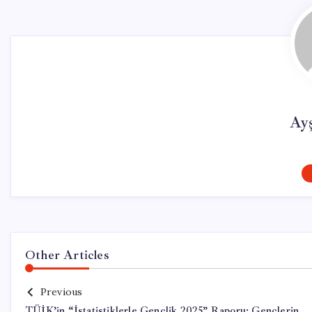
Ay
Other Articles
Previous
TÜİK’in “İstatistiklerle Gençlik 2025” Raporu: Gençlerin