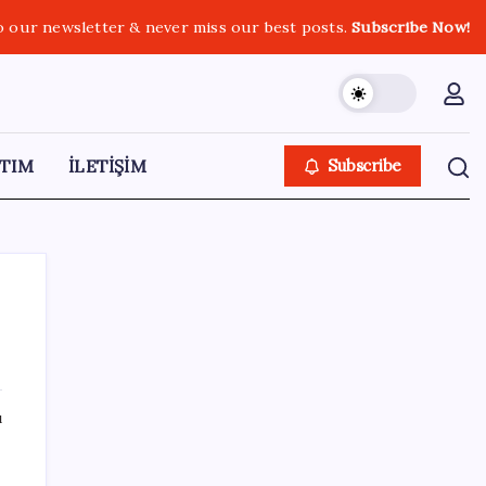
o our newsletter & never miss our best posts.
Subscribe Now!
TIM
İLETİŞİM
Subscribe
SON YAZILAR
ı
Sürekli maddi sorun yaşayan insanların
beyni daha çabuk yaşlanabiliyor: ‘Beyin de