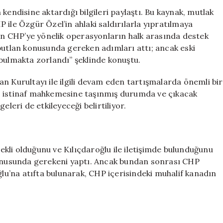
Çarpıcı
kendisine aktardığı bilgileri paylaştı. Bu kaynak, mutlak
İddialar:
 ile Özgür Özel’in ahlaki saldırılarla yıpratılmaya
Devletin
ğın CHP’ye yönelik operasyonların halk arasında destek
Muhtacı
 butlan konusunda gereken adımları attı; ancak eski
Olduğu
bulmakta zorlandı” şeklinde konuştu.
Muhatap
Yok
n Kurultayı ile ilgili devam eden tartışmalarda önemli bir
için
, istinaf mahkemesine taşınmış durumda ve çıkacak
eleri de etkileyeceği belirtiliyor.
kli olduğunu ve Kılıçdaroğlu ile iletişimde bulunduğunu
 konusunda gerekeni yaptı. Ancak bundan sonrası CHP
ğlu’na atıfta bulunarak, CHP içerisindeki muhalif kanadın