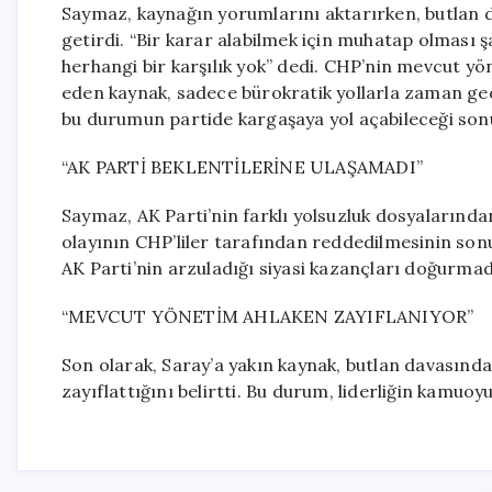
Saymaz, kaynağın yorumlarını aktarırken, butlan 
getirdi. “Bir karar alabilmek için muhatap olması 
herhangi bir karşılık yok” dedi. CHP’nin mevcut yö
eden kaynak, sadece bürokratik yollarla zaman geçiril
bu durumun partide kargaşaya yol açabileceği son
“AK PARTİ BEKLENTİLERİNE ULAŞAMADI”
Saymaz, AK Parti’nin farklı yolsuzluk dosyalarından
olayının CHP’liler tarafından reddedilmesinin son
AK Parti’nin arzuladığı siyasi kazançları doğurmad
“MEVCUT YÖNETİM AHLAKEN ZAYIFLANIYOR”
Son olarak, Saray’a yakın kaynak, butlan davasın
zayıflattığını belirtti. Bu durum, liderliğin kamuoyu