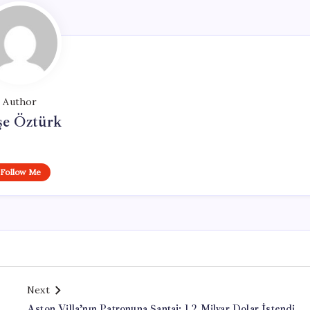
Author
şe Öztürk
Follow Me
Next
Aston Villa’nın Patronuna Şantaj: 1,2 Milyar Dolar İstendi