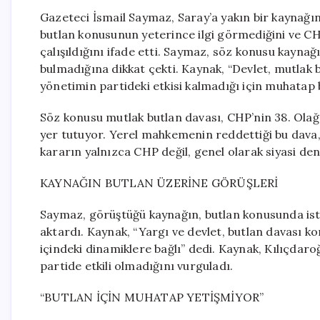
Gazeteci İsmail Saymaz, Saray’a yakın bir kaynağın 
butlan konusunun yeterince ilgi görmediğini ve CHP
çalışıldığını ifade etti. Saymaz, söz konusu kayna
bulmadığına dikkat çekti. Kaynak, “Devlet, mutlak
yönetimin partideki etkisi kalmadığı için muhatap 
Söz konusu mutlak butlan davası, CHP’nin 38. Olağa
yer tutuyor. Yerel mahkemenin reddettiği bu dava
kararın yalnızca CHP değil, genel olarak siyasi deng
KAYNAĞIN BUTLAN ÜZERİNE GÖRÜŞLERİ
Saymaz, görüştüğü kaynağın, butlan konusunda iste
aktardı. Kaynak, “Yargı ve devlet, butlan davası
içindeki dinamiklere bağlı” dedi. Kaynak, Kılıçdaro
partide etkili olmadığını vurguladı.
“BUTLAN İÇİN MUHATAP YETİŞMİYOR”