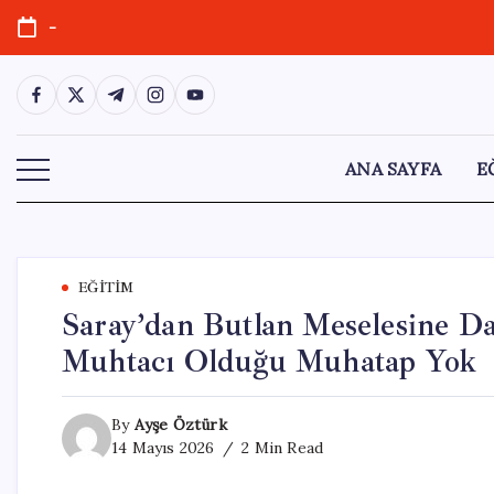
Skip
-
to
content
https://www.facebook.com/
https://twitter.com/
https://t.me/
https://www.instagram.com/
https://youtube.com/
ANA SAYFA
E
EĞITIM
Saray’dan Butlan Meselesine Dai
Muhtacı Olduğu Muhatap Yok
By
Ayşe Öztürk
14 Mayıs 2026
2 Min Read