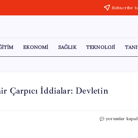
Subscribe t
ĞİTİM
EKONOMİ
SAĞLIK
TEKNOLOJİ
TANI
r Çarpıcı İddialar: Devletin
Saray’dan
yorumlar kapal
Butlan
Meselesine
Dair