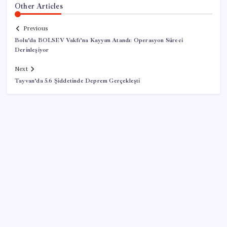
Other Articles
Previous
Bolu’da BOLSEV Vakfı’na Kayyım Atandı: Operasyon Süreci
Derinleşiyor
Next
Tayvan’da 5.6 Şiddetinde Deprem Gerçekleşti
SON YAZILAR
KKM bakiyesi düşüşünü sürdürdü: Son haftada 34