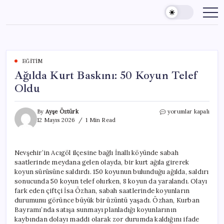
Skip
to
content
EĞITIM
Ağılda Kurt Baskını: 50 Koyun Telef
Oldu
Ağılda
By
Ayşe Öztürk
yorumlar kapalı
Kurt
12 Mayıs 2026
1 Min Read
Baskını:
50
Koyun
Nevşehir’in Acıgöl ilçesine bağlı İnallı köyünde sabah
Telef
saatlerinde meydana gelen olayda, bir kurt ağıla girerek
Oldu
için
koyun sürüsüne saldırdı. 150 koyunun bulunduğu ağılda, saldırı
sonucunda 50 koyun telef olurken, 8 koyun da yaralandı. Olayı
fark eden çiftçi İsa Özhan, sabah saatlerinde koyunların
durumunu görünce büyük bir üzüntü yaşadı. Özhan, Kurban
Bayramı’nda satışa sunmayı planladığı koyunlarının
kaybından dolayı maddi olarak zor durumda kaldığını ifade