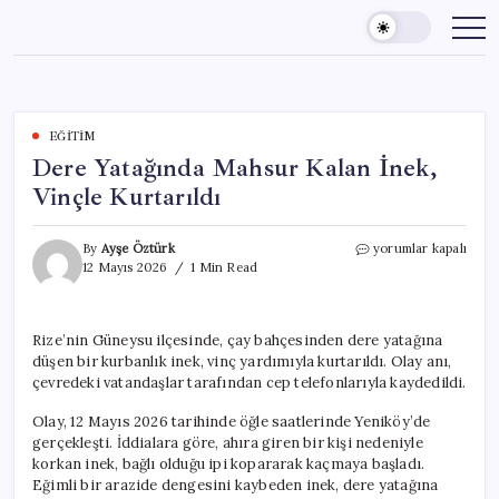
Skip
to
content
EĞITIM
Dere Yatağında Mahsur Kalan İnek,
Vinçle Kurtarıldı
Dere
By
Ayşe Öztürk
yorumlar kapalı
Yatağında
12 Mayıs 2026
1 Min Read
Mahsur
Kalan
İnek,
Rize’nin Güneysu ilçesinde, çay bahçesinden dere yatağına
Vinçle
düşen bir kurbanlık inek, vinç yardımıyla kurtarıldı. Olay anı,
Kurtarıldı
için
çevredeki vatandaşlar tarafından cep telefonlarıyla kaydedildi.
Olay, 12 Mayıs 2026 tarihinde öğle saatlerinde Yeniköy’de
gerçekleşti. İddialara göre, ahıra giren bir kişi nedeniyle
korkan inek, bağlı olduğu ipi kopararak kaçmaya başladı.
Eğimli bir arazide dengesini kaybeden inek, dere yatağına