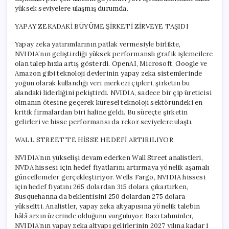
için
yüksek seviyelere ulaşmış durumda.
YAPAY ZEKADAKİ BÜYÜME ŞİRKETİ ZİRVEYE TAŞIDI
Yapay zeka yatırımlarının patlak vermesiyle birlikte,
NVIDIA’nın geliştirdiği yüksek performanslı grafik işlemcilere
olan talep hızla artış gösterdi. OpenAI, Microsoft, Google ve
Amazon gibi teknoloji devlerinin yapay zeka sistemlerinde
yoğun olarak kullandığı veri merkezi çipleri, şirketin bu
alandaki liderliğini pekiştirdi. NVIDIA, sadece bir çip üreticisi
olmanın ötesine geçerek küresel teknoloji sektöründeki en
kritik firmalardan biri haline geldi. Bu süreçte şirketin
gelirleri ve hisse performansı da rekor seviyelere ulaştı.
WALL STREET’TE HİSSE HEDEFİ ARTIRILIYOR
NVIDIA’nın yükselişi devam ederken Wall Street analistleri,
NVDA hissesi için hedef fiyatlarını artırmaya yönelik aşamalı
güncellemeler gerçekleştiriyor. Wells Fargo, NVIDIA hissesi
için hedef fiyatını 265 dolardan 315 dolara çıkartırken,
Susquehanna da beklentisini 250 dolardan 275 dolara
yükseltti. Analistler, yapay zeka altyapısına yönelik talebin
hâlâ arzın üzerinde olduğunu vurguluyor. Bazı tahminler,
NVIDIA’nın yapay zeka altyapı gelirlerinin 2027 yılına kadar 1