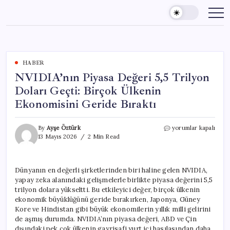
Skip
to
content
HABER
NVIDIA’nın Piyasa Değeri 5,5 Trilyon
Doları Geçti: Birçok Ülkenin
Ekonomisini Geride Bıraktı
NVIDIA’nın
By
Ayşe Öztürk
yorumlar kapalı
Piyasa
13 Mayıs 2026
2 Min Read
Değeri
5,5
Trilyon
Dünyanın en değerli şirketlerinden biri haline gelen NVIDIA,
Doları
yapay zeka alanındaki gelişmelerle birlikte piyasa değerini 5,5
Geçti:
Birçok
trilyon dolara yükseltti. Bu etkileyici değer, birçok ülkenin
Ülkenin
ekonomik büyüklüğünü geride bırakırken, Japonya, Güney
Ekonomisini
Kore ve Hindistan gibi büyük ekonomilerin yıllık milli gelirini
Geride
de aşmış durumda. NVIDIA’nın piyasa değeri, ABD ve Çin
Bıraktı
dışındaki pek çok ülkenin gayrisafi yurt içi hasılasından daha