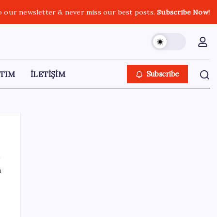
o our newsletter & never miss our best posts.
Subscribe Now!
TIM
İLETİŞİM
Subscribe
ı
SON YAZILAR
KKM bakiyesi düşüşünü sürdürdü: Son
haftada 34 milyon lira azaldı