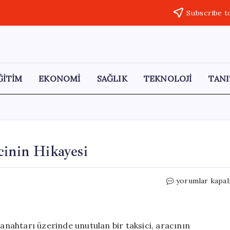
Subscribe t
ĞİTİM
EKONOMİ
SAĞLIK
TEKNOLOJİ
TANI
cinin Hikayesi
Taksisini
yorumlar kapal
Kurtaran
Cesur
Taksicinin
Hikayesi
 anahtarı üzerinde unutulan bir taksici, aracının