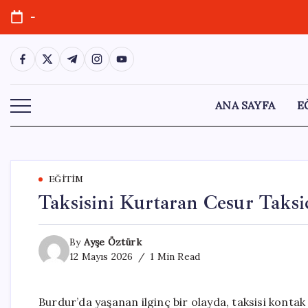
Skip
-
to
content
https://www.facebook.com/
https://twitter.com/
https://t.me/
https://www.instagram.com/
https://youtube.com/
ANA SAYFA
E
EĞITIM
Taksisini Kurtaran Cesur Taksi
By
Ayşe Öztürk
12 Mayıs 2026
1 Min Read
Burdur’da yaşanan ilginç bir olayda, taksisi kontak