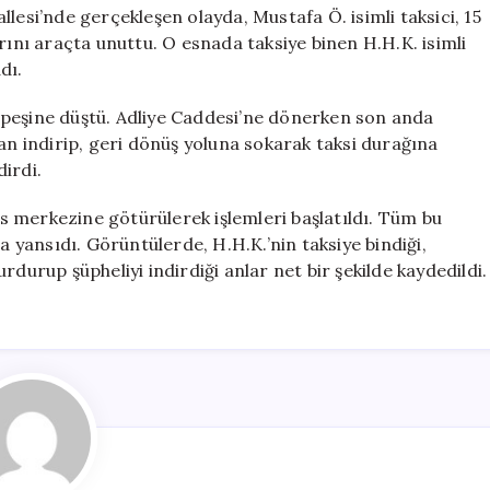
için
lesi’nde gerçekleşen olayda, Mustafa Ö. isimli taksici, 15
rını araçta unuttu. O esnada taksiye binen H.H.K. isimli
dı.
 peşine düştü. Adliye Caddesi’ne dönerken son anda
tan indirip, geri dönüş yoluna sokarak taksi durağına
irdi.
lis merkezine götürülerek işlemleri başlatıldı. Tüm bu
a yansıdı. Görüntülerde, H.H.K.’nin taksiye bindiği,
rdurup şüpheliyi indirdiği anlar net bir şekilde kaydedildi.