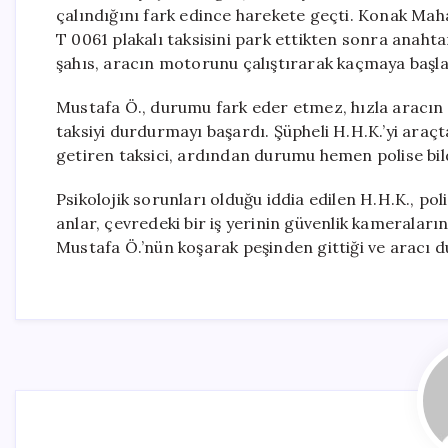
çalındığını fark edince harekete geçti. Konak Mahal
T 0061 plakalı taksisini park ettikten sonra anahta
şahıs, aracın motorunu çalıştırarak kaçmaya başla
Mustafa Ö., durumu fark eder etmez, hızla aracın
taksiyi durdurmayı başardı. Şüpheli H.H.K.’yi araç
getiren taksici, ardından durumu hemen polise bild
Psikolojik sorunları olduğu iddia edilen H.H.K., po
anlar, çevredeki bir iş yerinin güvenlik kameraların
Mustafa Ö.’nün koşarak peşinden gittiği ve aracı du