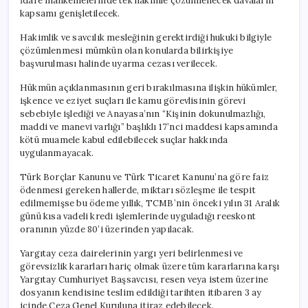
İdare mahkemelerinde tek hakimle çözümlenecek davaların
kapsamı genişletilecek.
Hakimlik ve savcılık mesleğinin gerektirdiği hukuki bilgiyle
çözümlenmesi mümkün olan konularda bilirkişiye
başvurulması halinde uyarma cezası verilecek.
Hükmün açıklanmasının geri bırakılmasına ilişkin hükümler,
işkence ve eziyet suçları ile kamu görevlisinin görevi
sebebiyle işlediği ve Anayasa’nın “Kişinin dokunulmazlığı,
maddi ve manevi varlığı” başlıklı 17’nci maddesi kapsamında
kötü muamele kabul edilebilecek suçlar hakkında
uygulanmayacak.
Türk Borçlar Kanunu ve Türk Ticaret Kanunu’na göre faiz
ödenmesi gereken hallerde, miktarı sözleşme ile tespit
edilmemişse bu ödeme yıllık, TCMB’nin önceki yılın 31 Aralık
günü kısa vadeli kredi işlemlerinde uyguladığı reeskont
oranının yüzde 80’i üzerinden yapılacak.
Yargıtay ceza dairelerinin yargı yeri belirlenmesi ve
görevsizlik kararları hariç olmak üzere tüm kararlarına karşı
Yargıtay Cumhuriyet Başsavcısı, resen veya istem üzerine
dosyanın kendisine teslim edildiği tarihten itibaren 3 ay
içinde Ceza Genel Kuruluna itiraz edebilecek.