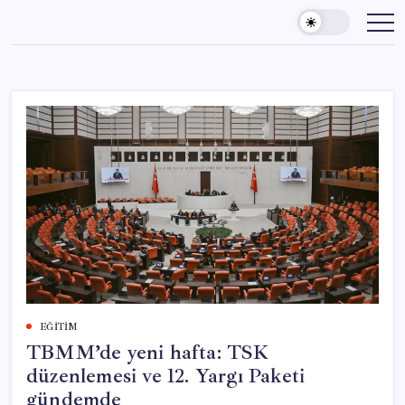
Skip
to
content
EĞITIM
TBMM’de yeni hafta: TSK
düzenlemesi ve 12. Yargı Paketi
gündemde