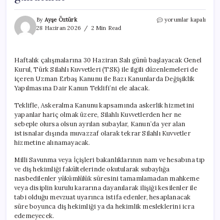
TBMM’de
By
Ayşe Öztürk
yorumlar kapalı
yeni
28 Haziran 2026
2 Min Read
hafta:
TSK
düzenlemesi
Haftalık çalışmalarına 30 Haziran Salı günü başlayacak Genel
ve
Kurul, Türk Silahlı Kuvvetleri (TSK) ile ilgili düzenlemeleri de
12.
Yargı
içeren Uzman Erbaş Kanunu ile Bazı Kanunlarda Değişiklik
Paketi
Yapılmasına Dair Kanun Teklifi’ni ele alacak.
gündemde
için
Teklifle, Askeralma Kanunu kapsamında askerlik hizmetini
yapanlar hariç olmak üzere, Silahlı Kuvvetlerden her ne
sebeple olursa olsun ayrılan subaylar, Kanun’da yer alan
istisnalar dışında muvazzaf olarak tekrar Silahlı Kuvvetler
hizmetine alınamayacak.
Milli Savunma veya İçişleri bakanlıklarının nam ve hesabına tıp
ve diş hekimliği fakültelerinde okutularak subaylığa
nasbedilenler yükümlülük süresini tamamlamadan mahkeme
veya disiplin kurulu kararına dayanılarak ilişiği kesilenler ile
tabi olduğu mevzuat uyarınca istifa edenler, hesaplanacak
süre boyunca diş hekimliği ya da hekimlik mesleklerini icra
edemeyecek.