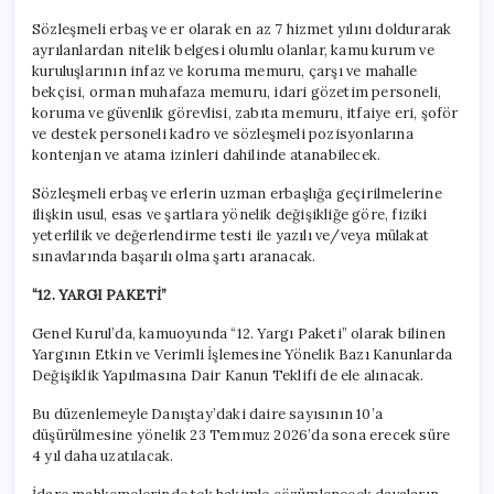
Sözleşmeli erbaş ve er olarak en az 7 hizmet yılını doldurarak
ayrılanlardan nitelik belgesi olumlu olanlar, kamu kurum ve
kuruluşlarının infaz ve koruma memuru, çarşı ve mahalle
bekçisi, orman muhafaza memuru, idari gözetim personeli,
koruma ve güvenlik görevlisi, zabıta memuru, itfaiye eri, şoför
ve destek personeli kadro ve sözleşmeli pozisyonlarına
kontenjan ve atama izinleri dahilinde atanabilecek.
Sözleşmeli erbaş ve erlerin uzman erbaşlığa geçirilmelerine
ilişkin usul, esas ve şartlara yönelik değişikliğe göre, fiziki
yeterlilik ve değerlendirme testi ile yazılı ve/veya mülakat
sınavlarında başarılı olma şartı aranacak.
“12. YARGI PAKETİ”
Genel Kurul’da, kamuoyunda “12. Yargı Paketi” olarak bilinen
Yargının Etkin ve Verimli İşlemesine Yönelik Bazı Kanunlarda
Değişiklik Yapılmasına Dair Kanun Teklifi de ele alınacak.
Bu düzenlemeyle Danıştay’daki daire sayısının 10’a
düşürülmesine yönelik 23 Temmuz 2026’da sona erecek süre
4 yıl daha uzatılacak.