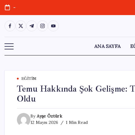
Skip
-
to
content
https://www.facebook.com/
https://twitter.com/
https://t.me/
https://www.instagram.com/
https://youtube.com/
ANA SAYFA
E
EĞITIM
Temu Hakkında Şok Gelişme: Te
Oldu
By
Ayşe Öztürk
12 Mayıs 2026
1 Min Read