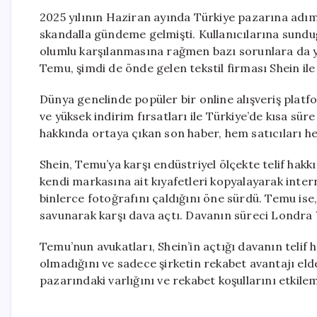
2025 yılının Haziran ayında Türkiye pazarına ad
skandalla gündeme gelmişti. Kullanıcılarına sunduğu
olumlu karşılanmasına rağmen bazı sorunlara da yol
Temu, şimdi de önde gelen tekstil firması Shein il
Dünya genelinde popüler bir online alışveriş platf
ve yüksek indirim fırsatları ile Türkiye’de kısa sür
hakkında ortaya çıkan son haber, hem satıcıları hem
Shein, Temu’ya karşı endüstriyel ölçekte telif hakkı
kendi markasına ait kıyafetleri kopyalayarak inte
binlerce fotoğrafını çaldığını öne sürdü. Temu ise
savunarak karşı dava açtı. Davanın süreci Londr
Temu’nun avukatları, Shein’in açtığı davanın telif 
olmadığını ve sadece şirketin rekabet avantajı eld
pazarındaki varlığını ve rekabet koşullarını etkile