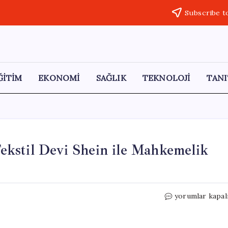
Subscribe t
ĞİTİM
EKONOMİ
SAĞLIK
TEKNOLOJİ
TANI
kstil Devi Shein ile Mahkemelik
Temu
yorumlar kapal
Hakkında
Şok
Gelişme: