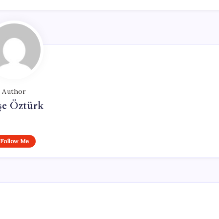
Author
şe Öztürk
Follow Me