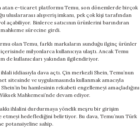
Tekstil
ım atan e-ticaret platformu Temu, son dönemlerde birçok
Devi
 uluslararası alışveriş imkanı, pek çok kişi tarafından
Shein
 açabiliyor. Binlerce satıcının ürünlerini barındıran
ile
e mahkeme sürecine girdi.
Mahkemelik
Oldu
ormu olan Temu, farklı markaların sunduğu ilginç ürünler
için
e içerisinde milyonlarca kullanıcıya ulaştı. Ancak Temu
 de kullanıcıları yakından ilgilendiriyor.
 ihlali iddiasıyla dava açtı. Çin merkezli Shein, Temu’nun
rnet sitesinde ve uygulamasında kullanmak amacıyla
, Shein’in bu hamlesinin rekabeti engellemeyi amaçladığını
a Yüksek Mahkemesi’nde devam ediyor.
hakkı ihlalini durdurmaya yönelik meşru bir girişim
e etmeyi hedeflediğini belirtiyor. Bu dava, Temu’nun Türk
me potansiyeline sahip.