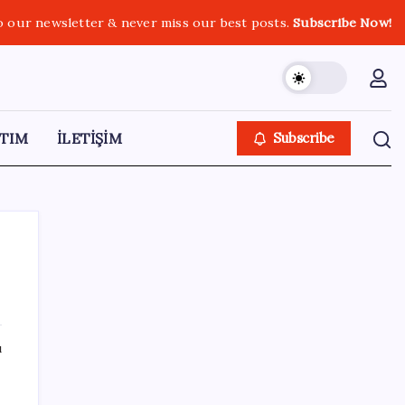
o our newsletter & never miss our best posts.
Subscribe Now!
TIM
İLETİŞİM
Subscribe
SON YAZILAR
ı
Vatan aynı, kan aynı, hak farklı