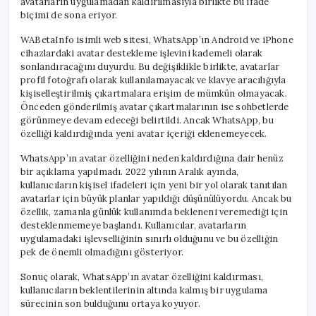
avatarların uygulamadan kaldırılmasıyla birlikte bu ifade
biçimi de sona eriyor.
WABetaInfo isimli web sitesi, WhatsApp’ın Android ve iPhone
cihazlardaki avatar destekleme işlevini kademeli olarak
sonlandıracağını duyurdu. Bu değişiklikle birlikte, avatarlar
profil fotoğrafı olarak kullanılamayacak ve klavye aracılığıyla
kişiselleştirilmiş çıkartmalara erişim de mümkün olmayacak.
Önceden gönderilmiş avatar çıkartmalarının ise sohbetlerde
görünmeye devam edeceği belirtildi. Ancak WhatsApp, bu
özelliği kaldırdığında yeni avatar içeriği eklenemeyecek.
WhatsApp’ın avatar özelliğini neden kaldırdığına dair henüz
bir açıklama yapılmadı. 2022 yılının Aralık ayında,
kullanıcıların kişisel ifadeleri için yeni bir yol olarak tanıtılan
avatarlar için büyük planlar yapıldığı düşünülüyordu. Ancak bu
özellik, zamanla günlük kullanımda bekleneni veremediği için
desteklenmemeye başlandı. Kullanıcılar, avatarların
uygulamadaki işlevselliğinin sınırlı olduğunu ve bu özelliğin
pek de önemli olmadığını gösteriyor.
Sonuç olarak, WhatsApp’ın avatar özelliğini kaldırması,
kullanıcıların beklentilerinin altında kalmış bir uygulama
sürecinin son bulduğunu ortaya koyuyor.