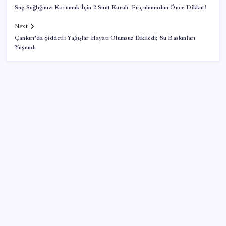
Saç Sağlığınızı Korumak İçin 2 Saat Kuralı: Fırçalamadan Önce Dikkat!
Next
Çankırı’da Şiddetli Yağışlar Hayatı Olumsuz Etkiledi; Su Baskınları
Yaşandı
SON YAZILAR
Sürekli maddi sorun yaşayan insanların beyni daha
çabuk yaşlanabiliyor: ‘Beyin de yoruluyor’
Google Pixel Watch 5 Sızdırıldı: İşte Detaylar
Citi, üçüncü çeyrek petrol tahminini yükseltti