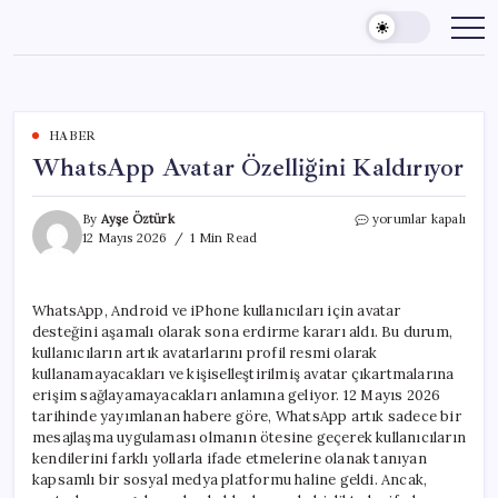
Skip
to
content
HABER
WhatsApp Avatar Özelliğini Kaldırıyor
WhatsApp
By
Ayşe Öztürk
yorumlar kapalı
Avatar
12 Mayıs 2026
1 Min Read
Özelliğini
Kaldırıyor
için
WhatsApp, Android ve iPhone kullanıcıları için avatar
desteğini aşamalı olarak sona erdirme kararı aldı. Bu durum,
kullanıcıların artık avatarlarını profil resmi olarak
kullanamayacakları ve kişiselleştirilmiş avatar çıkartmalarına
erişim sağlayamayacakları anlamına geliyor. 12 Mayıs 2026
tarihinde yayımlanan habere göre, WhatsApp artık sadece bir
mesajlaşma uygulaması olmanın ötesine geçerek kullanıcıların
kendilerini farklı yollarla ifade etmelerine olanak tanıyan
kapsamlı bir sosyal medya platformu haline geldi. Ancak,