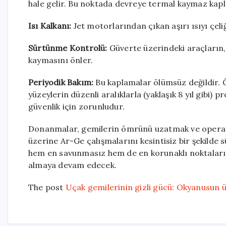
hale gelir. Bu noktada devreye termal kaymaz kapla
Isı Kalkanı:
Jet motorlarından çıkan aşırı ısıyı çel
Sürtünme Kontrolü:
Güverte üzerindeki araçların, 
kaymasını önler.
Periyodik Bakım:
Bu kaplamalar ölümsüz değildir. 
yüzeylerin düzenli aralıklarla (yaklaşık 8 yıl gib
güvenlik için zorunludur.
Donanmalar, gemilerin ömrünü uzatmak ve operasyo
üzerine Ar-Ge çalışmalarını kesintisiz bir şekilde
hem en savunmasız hem de en korunaklı noktalarınd
almaya devam edecek.
The post
Uçak gemilerinin gizli gücü: Okyanusun üz