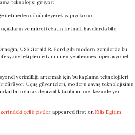
ma teknolojisi giriyor:
iğe iletmeden sönümleyerek yapıyı korur.
uçakların ve mürettebatın fırtınalı havalarda bile
Örneğin, USS Gerald R. Ford gibi modern gemilerde bu
i) profesyonel ekiplerce tamamen yenilenmesi operasyonel
nel verimliliği artırmak için bu kaplama teknolojileri
 sürdürüyor. Uçuş güverteleri, modern savaş teknolojisinin
an biri olarak denizcilik tarihinin merkezinde yer
erindeki çelik pistler
appeared first on
Kilis Egitim
.