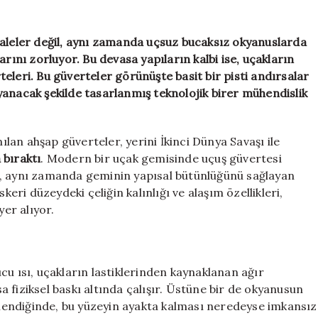
gizli
gücü:
Okyanusun
kaleler değil, aynı zamanda uçsuz bucaksız okyanuslarda
üzerindeki
rını zorluyor. Bu devasa yapıların kalbi ise, uçakların
çelik
rteleri. Bu güverteler görünüşte basit bir pisti andırsalar
pistler
yanacak şekilde tasarlanmış teknolojik birer mühendislik
için
an ahşap güverteler, yerini İkinci Dünya Savaşı ile
a bıraktı
. Modern bir uçak gemisinde uçuş güvertesi
l, aynı zamanda geminin yapısal bütünlüğünü sağlayan
keri düzeydeki çeliğin kalınlığı ve alaşım özellikleri,
yer alıyor.
cu ısı, uçakların lastiklerinden kaynaklanan ağır
 fiziksel baskı altında çalışır. Üstüne bir de okyanusun
eklendiğinde, bu yüzeyin ayakta kalması neredeyse imkansız