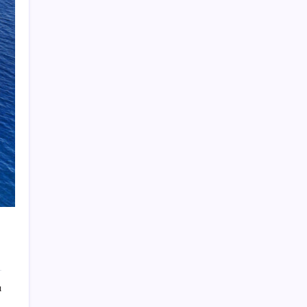
bin parçaya bölmezsek bu millet yüzümüze
tükürsün’
KKM bakiyesi düşüşünü sürdürdü: Son
haftada 34 milyon lira azaldı
Vatan aynı, kan aynı, hak farklı
Tuzla’da ‘Millet İradesine Saygı’ yürüyüşü…
Özgür Çelik ne olduğunu tek tek anlattı:
‘İBB 40 milyarlık yolsuzluğun altına,
hırsızlığın altına niye imza atsın?’
Araştırmacılar, kanser hücrelerinin
bağışıklıktan kaçış mekanizmasını ortaya
çıkardı
BDDK’dan bankacılık sektörüne kredi freni:
Oranlar yeniden belirlendi!
Kemal Kılıçdaroğlu 3 yıl sonra CHP’nin
Meclis kürsüsünde: ‘Hiç kimse endişe
ı
etmesin’