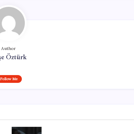
Author
şe Öztürk
Follow Me