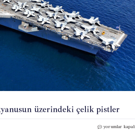
yanusun üzerindeki çelik pistler
Uçak
yorumlar kapal
gemilerinin