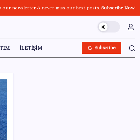
o our newsletter & never miss our best posts.
Subscribe Now!
TIM
İLETİŞİM
Subscribe
SON YAZILAR
Süleyman Soylu’nun ‘Murat Karayılan’
açıklaması yeniden gündem oldu: ‘Yakalayıp