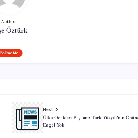
Author
şe Öztürk
Follow Me
Next
Ülkü Ocakları Başkanı: Türk Yüzyılı’nın Önü
Engel Yok