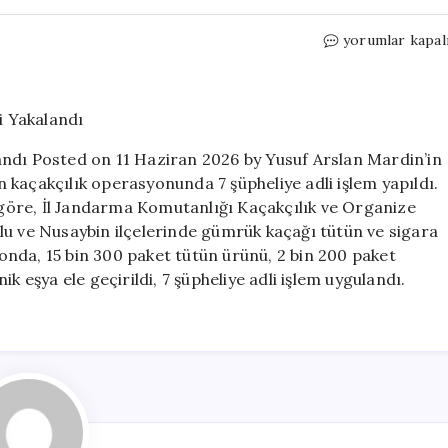
Mardin’de
yorumlar kapal
Kaçakçılık
Operasyonu:
7
Şüpheli
Yakalandı
andı Posted on 11 Haziran 2026 by Yusuf Arslan Mardin’in
için
kaçakçılık operasyonunda 7 şüpheliye adli işlem yapıldı.
öre, İl Jandarma Komutanlığı Kaçakçılık ve Organize
lu ve Nusaybin ilçelerinde gümrük kaçağı tütün ve sigara
nda, 15 bin 300 paket tütün ürünü, 2 bin 200 paket
k eşya ele geçirildi, 7 şüpheliye adli işlem uygulandı.