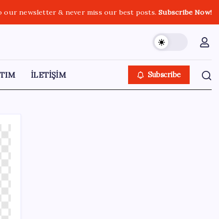
o our newsletter & never miss our best posts.
Subscribe Now!
TIM
İLETİŞİM
Subscribe
SON YAZILAR
Vatan aynı, kan aynı, hak farklı