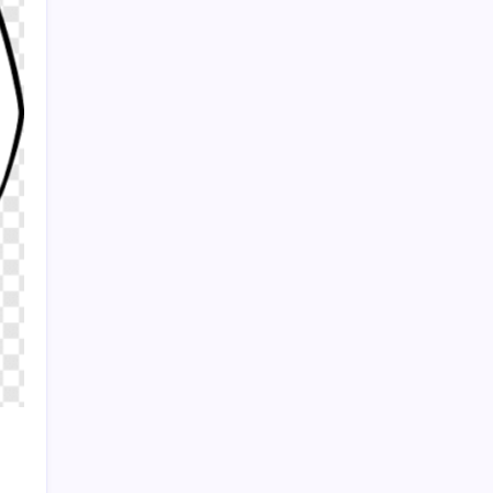
varlıkları azaldı
Rusya’dan Ukrayna’nın Odessa Limanı’na
saldırı
Yargıtay, Pınar Damar cinayetinde sanığın
cezasını onadı
Sayaç
Kategoriler
Eğitim
Ekonomi
Haber